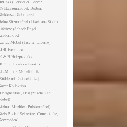
nCasa (Hersteller Decker)
Schlafraummöbel, Betten,
leiderschränke usw.)
eine Sitzmmöbel (Tisch und Stuhl)
ifetime (Schack Engel -
Kindermöbel)
avida Möbel (Tische, Diverso)
LDR Furniture
M & H Holzprodukte
Betten, Kleiderschränke)
J.L.Möllers Möbelfabrik
Stühle mit Geflechtsitz )
aver-Kollektion
Designstühle, Designtische und
Möbel)
ielaus Moebler (Polstermöbel)
iels Bach ( Sekretäre, Couchtische,
Kommoden)