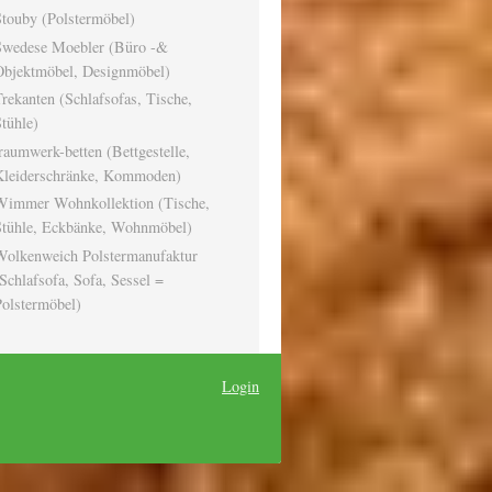
touby (Polstermöbel)
Swedese Moebler (Büro -&
Objektmöbel, Designmöbel)
rekanten (Schlafsofas, Tische,
tühle)
raumwerk-betten (Bettgestelle,
Kleiderschränke, Kommoden)
Wimmer Wohnkollektion (Tische,
Stühle, Eckbänke, Wohnmöbel)
Wolkenweich Polstermanufaktur
Schlafsofa, Sofa, Sessel =
olstermöbel)
Login