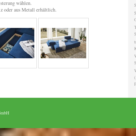
sterung wählen.
S
 oder aus Metall erhältlich.
T
S
t
(
P
 GmbH