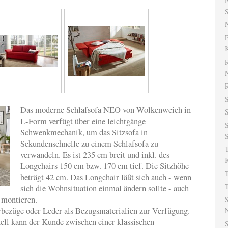
N
S
N
K
R
R
S
Das moderne Schlafsofa NEO von Wolkenweich in
S
L-Form verfügt über eine leichtgänge
S
Schwenkmechanik, um das Sitzsofa in
S
Sekundenschnelle zu einem Schlafsofa zu
verwandeln. Es ist 235 cm breit und inkl. des
Longchairs 150 cm bzw. 170 cm tief. Die Sitzhöhe
beträgt 42 cm. Das Longchair läßt sich auch - wenn
sich die Wohnsituation einmal ändern sollte - auch
e montieren.
S
erbezüge oder Leder als Bezugsmaterialien zur Verfügung.
N
ll kann der Kunde zwischen einer klassischen