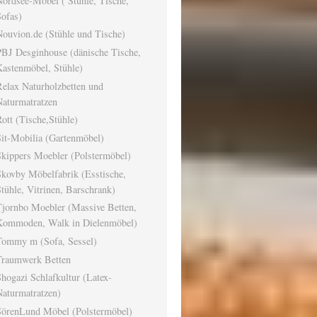
ordsee-Möbel ( Stühle, Tische,
ofas)
ouvion.de (Stühle und Tische)
PBJ Desginhouse (dänische Tische,
astenmöbel, Stühle)
elax Naturholzbetten und
Naturmatratzen
ott (Tische,Stühle)
it-Mobilia (Gartenmöbel)
kippers Moebler (Polstermöbel)
kovby Möbelfabrik (Esstische,
tühle, Vitrinen, Barschrank)
Tjornbo Moebler (Massive Betten,
Kommoden, Walk in Dielenmöbel)
Tommy m (Sofa, Sessel)
Traumwerk Betten
hogazi Schlafkultur (Latex-
aturmatratzen)
SörenLund Möbel (Polstermöbel)