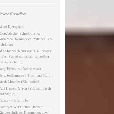
nsere Hersteller:
ksel Kjersgaard
Couchtische, Schreibtische,
Anrichten, Kommoden, Vitrinen, TV-
Schränke)
BD-Moebel (Relaxsessel, Ruhesessel,
ofas, Sessel motorisch verstellbar
it Aufstehhilfe)
erg-Furniture (Relaxsessel)
ernstorffsminde ( Tisch und Stuhl)
Brink Moebler (Kleinmöbel)
Carl Hansen & Son (Y-Chair, Tisch
nd Stühle)
arina -Polstermöbel
oburger Werkstätten (Betten,
Kleiderschränke, Kommoden usw.)