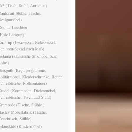
k3 (Tisch, Stuhl, Anrichte )
anform( Stühle, Tische,
Designmöbel)
Domus-Leuchten
(Holz-Lampen)
arstrup (Lesesessel, Relaxsessel,
Senioren-Sessel nach Maß)
etama (klassische Sitzmöbel bzw.
ofas)
Giesguth (Regalprogramme,
olitärmöbel, Kleiderschränke, Betten,
chreibtische, Rollcontainer)
Gradel (Kommoden, Dielenmöbel,
chreibtische, Tisch und Stuhl)
ramrode (Tische, Stühle )
aslev Möbelfabrik (Tische,
ouchtisch, Stühle)
nfanskids (Kindermöbel)