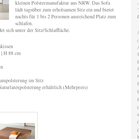
kleinen Polstermanufaktur aus NRW. Das Sofa
lädt tagsüber zum erholsamen Sitz ein und bietet
nachts für 1 bis 2 Personen ausreichend Platz zum
U
schlafen.
t sich unter der Sitz/Schlaffläche.
A
(
nkissen
 | H 88 cm
 cm
S
m
aumpolsterung im Sitz
B
Naturlatexpolsterung erhältlich (Mehrpreis)
B
u
C
C