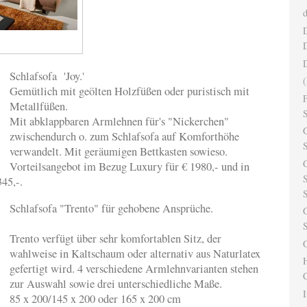
d
D
Schlafsofa 'Joy.'
Gemütlich mit geölten Holzfüßen oder puristisch mit
F
Metallfüßen.
Mit abklappbaren Armlehnen für's "Nickerchen"
G
zwischendurch o. zum Schlafsofa auf Komforthöhe
S
verwandelt. Mit geräumigen Bettkasten sowieso.
Vorteilsangebot im Bezug Luxury für € 1980,- und in
S
45,-.
S
Schlafsofa "Trento" für gehobene Ansprüche.
S
Trento verfügt über sehr komfortablen Sitz, der
G
wahlweise in Kaltschaum oder alternativ aus Naturlatex
H
gefertigt wird. 4 verschiedene Armlehnvarianten stehen
C
zur Auswahl sowie drei unterschiedliche Maße.
I
85 x 200/145 x 200 oder 165 x 200 cm