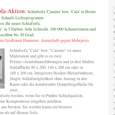
I
(
fa-Aktion:
Schlafsofa 'Cassino' bzw. 'Cala' in Breite
K
m Schnell-Lieferprogramm.
H
ir Ihr neues Schlafsofa.
L
a" in 5 Farben. Sehr lichtecht, 100 000 Scheuertouren und
waschbar bis 30 Grad.
L
t im Großraum Hannover. Ausserhalb gegen Mehrpreis.
Schlafsofa "Cala" bzw. "Cassino" ist unser
Multitalent und gibt es in zwei
(
Polster-/Armlehnausführungen und in drei Maßen.
Schlaffläche 80 x 200, 140 x 200 cm oder in
(
160 x 200 cm. Integrierte Hocker-/Relaxfunktion,
N
Single-Schlafmöglichkeit ohne Auszug in den
Raum oder die komfortable Doppelliegefläche für
(
zwei.
lafsofa werden, wenn Sie in Punkto Schlafqualität,
N
eine Kompromisse eingehen möchten.
N
ch bei uns beraten. Sie werden kaum ein besseres
n als auf diesem Sofa.