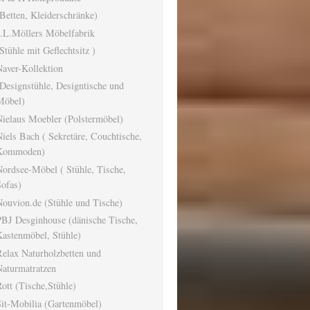
Betten, Kleiderschränke)
J.L.Möllers Möbelfabrik
Stühle mit Geflechtsitz )
aver-Kollektion
Designstühle, Designtische und
Möbel)
ielaus Moebler (Polstermöbel)
iels Bach ( Sekretäre, Couchtische,
Kommoden)
ordsee-Möbel ( Stühle, Tische,
ofas)
ouvion.de (Stühle und Tische)
PBJ Desginhouse (dänische Tische,
astenmöbel, Stühle)
elax Naturholzbetten und
Naturmatratzen
ott (Tische,Stühle)
it-Mobilia (Gartenmöbel)