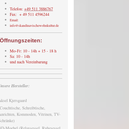
Telefon:
+49 511 3886767
Fax: + 49 511 4596244
Email:
info@skandinavischewohnkultur.de
Öffnungszeiten:
Mo-Fr: 10 - 14h + 15 - 18 h
Sa: 10 - 14h
und nach Vereinbarung
nsere Hersteller:
ksel Kjersgaard
Couchtische, Schreibtische,
Anrichten, Kommoden, Vitrinen, TV-
Schränke)
BD-Moebel (Relaxsessel, Ruhesessel,