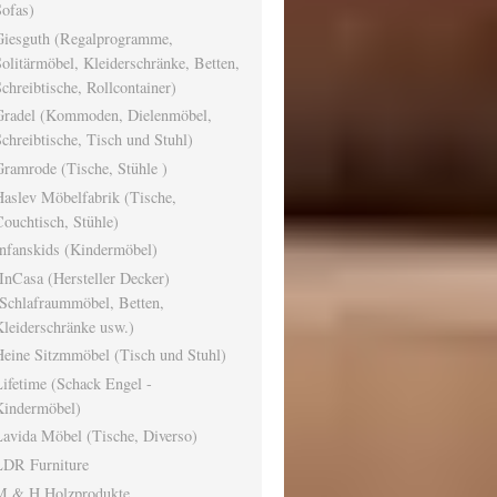
ofas)
Giesguth (Regalprogramme,
olitärmöbel, Kleiderschränke, Betten,
chreibtische, Rollcontainer)
Gradel (Kommoden, Dielenmöbel,
chreibtische, Tisch und Stuhl)
ramrode (Tische, Stühle )
aslev Möbelfabrik (Tische,
ouchtisch, Stühle)
nfanskids (Kindermöbel)
nCasa (Hersteller Decker)
Schlafraummöbel, Betten,
leiderschränke usw.)
eine Sitzmmöbel (Tisch und Stuhl)
ifetime (Schack Engel -
Kindermöbel)
avida Möbel (Tische, Diverso)
LDR Furniture
M & H Holzprodukte