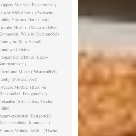
kippers Moebler (Polstermöbel)
kovby Möbelfabrik (Esstische,
tühle, Vitrinen, Barschrank)
Tjornbo Moebler (Massive Betten,
Kommoden, Walk in Dielenmöbel)
Tommy m (Sofa, Sessel)
Traumwerk Betten
hogazi Schlafkultur (Latex-
aturmatratzen)
SörenLund Möbel (Polstermöbel)
touby (Polstermöbel)
Swedese Moebler (Büro -&
Objektmöbel, Designmöbel)
rekanten (Schlafsofas, Tische,
tühle)
raumwerk-betten (Bettgestelle,
Kleiderschränke, Kommoden)
Wimmer Wohnkollektion (Tische,