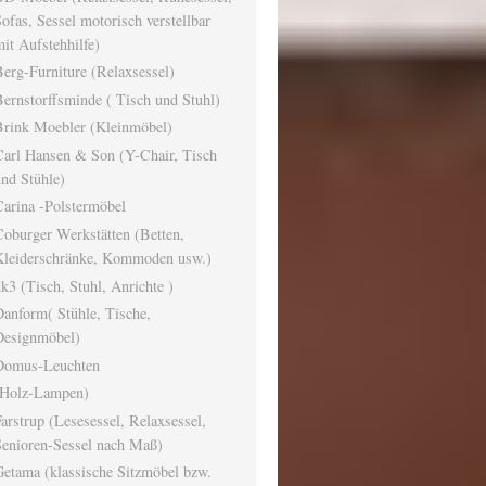
ofas, Sessel motorisch verstellbar
it Aufstehhilfe)
erg-Furniture (Relaxsessel)
ernstorffsminde ( Tisch und Stuhl)
Brink Moebler (Kleinmöbel)
Carl Hansen & Son (Y-Chair, Tisch
nd Stühle)
arina -Polstermöbel
oburger Werkstätten (Betten,
Kleiderschränke, Kommoden usw.)
k3 (Tisch, Stuhl, Anrichte )
anform( Stühle, Tische,
Designmöbel)
Domus-Leuchten
(Holz-Lampen)
arstrup (Lesesessel, Relaxsessel,
Senioren-Sessel nach Maß)
etama (klassische Sitzmöbel bzw.