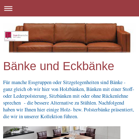
Bänke und Eckbänke
Für manche Essgruppen oder Sitzgelegenheiten sind Bänke -
ganz gleich ob wir hier von Holzbänken, Bänken mit einer Stoff-
oder Lederpolsterung, Sitzbänken mit oder ohne Rückenlehne
sprechen - die bessere Alternative zu Stühlen. Nachfolgend
haben wir Ihnen hier einige Holz- bzw. Polsterbänke präsentiert,
die wir in unserer Kollektion führen.